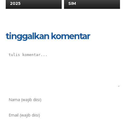
2025
SIM
tinggalkan komentar