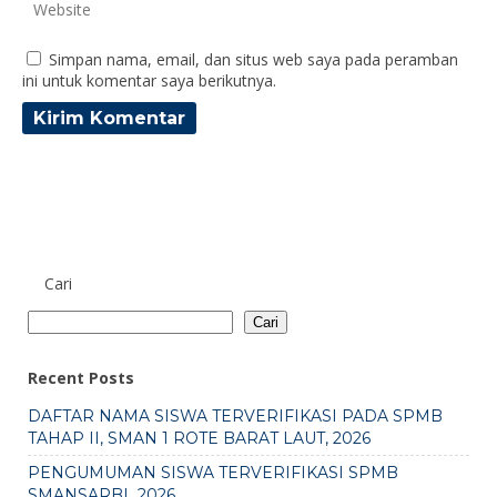
Simpan nama, email, dan situs web saya pada peramban
ini untuk komentar saya berikutnya.
Cari
Cari
Recent Posts
DAFTAR NAMA SISWA TERVERIFIKASI PADA SPMB
TAHAP II, SMAN 1 ROTE BARAT LAUT, 2026
PENGUMUMAN SISWA TERVERIFIKASI SPMB
SMANSARBL 2026