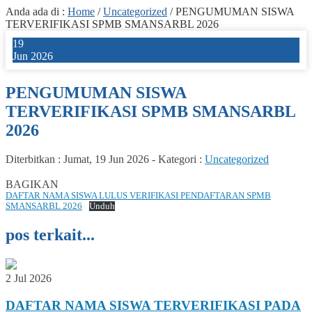
Anda ada di :
Home
/
Uncategorized
/
PENGUMUMAN SISWA
TERVERIFIKASI SPMB SMANSARBL 2026
19
Jun 2026
PENGUMUMAN SISWA
TERVERIFIKASI SPMB SMANSARBL
2026
Diterbitkan :
Jumat, 19 Jun 2026
-
Kategori :
Uncategorized
0
BAGIKAN
DAFTAR NAMA SISWA LULUS VERIFIKASI PENDAFTARAN SPMB
SMANSARBL 2026
Unduh
pos terkait...
2 Jul 2026
DAFTAR NAMA SISWA TERVERIFIKASI PADA