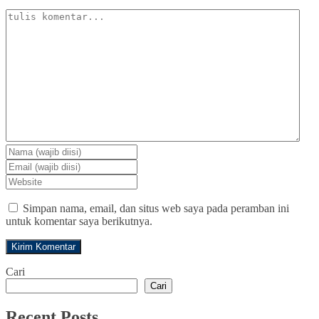
Simpan nama, email, dan situs web saya pada peramban ini
untuk komentar saya berikutnya.
Cari
Cari
Recent Posts