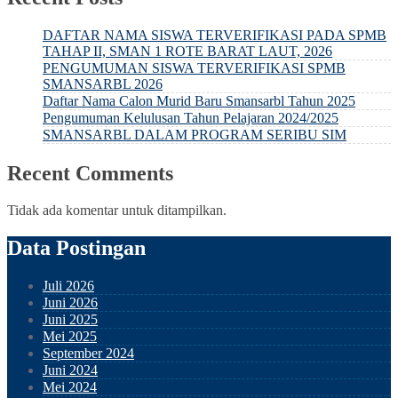
DAFTAR NAMA SISWA TERVERIFIKASI PADA SPMB
TAHAP II, SMAN 1 ROTE BARAT LAUT, 2026
PENGUMUMAN SISWA TERVERIFIKASI SPMB
SMANSARBL 2026
Daftar Nama Calon Murid Baru Smansarbl Tahun 2025
Pengumuman Kelulusan Tahun Pelajaran 2024/2025
SMANSARBL DALAM PROGRAM SERIBU SIM
Recent Comments
Tidak ada komentar untuk ditampilkan.
Data Postingan
Juli 2026
Juni 2026
Juni 2025
Mei 2025
September 2024
Juni 2024
Mei 2024