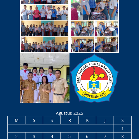
Agustus 2026
M
S
S
R
K
J
S
1
2
3
4
5
6
7
8