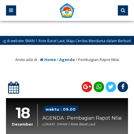
di website SMAN 1 Rote Barat Laut, Maju Cerdas Mendunia dalam Berbudaya
Anda ada di :
Home
/
Agenda
/
Pembagian Rapot Nilai
18
waktu : 09.00
AGENDA : Pembagian Rapot Nilai
Desember
LOKASI : SMAN 1 Rote Barat Laut