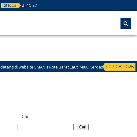
local
21
:
40
37
07-08-2026
di website SMAN 1 Rote Barat Laut, Maju Cerdas Mendunia dalam Berbud
Cari
Cari