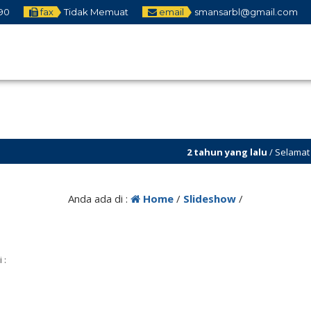
90
fax
Tidak Memuat
email
smansarbl@gmail.com
2 tahun yang lalu
/ Selamat datang 
Anda ada di :
Home
/
Slideshow
/
 :