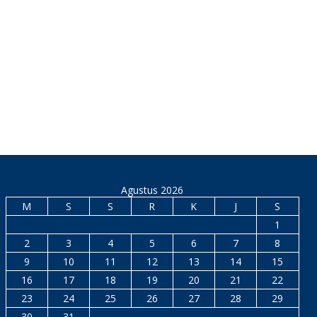
Agustus 2026
M
S
S
R
K
J
S
1
2
3
4
5
6
7
8
9
10
11
12
13
14
15
16
17
18
19
20
21
22
23
24
25
26
27
28
29
30
31